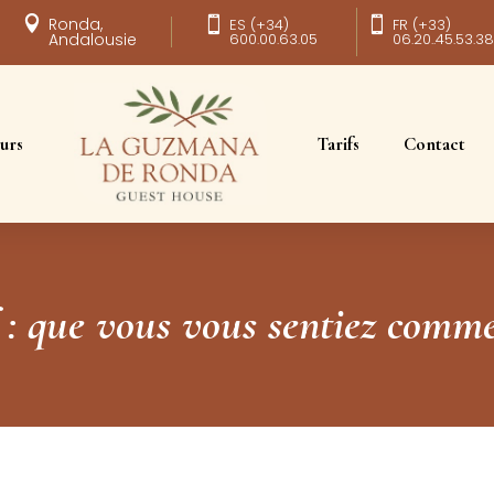

Ronda,

ES (+34)

FR (+33)
Andalousie
600.00.63.05
06.20..45.53.3
urs
Tarifs
Contact
f : que vous vous sentiez comme