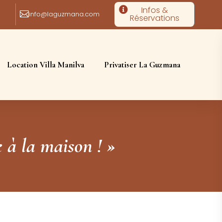
Infos &


info@laguzmana.com
Réservations
8
Location Villa Manilva
Privatiser La Guzmana
 à la maison ! »